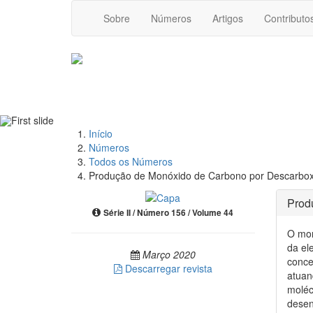
Sobre
Números
Artigos
Contributo
Início
Números
Todos os Números
Produção de Monóxido de Carbono por Descarboxi
Prod
Série II / Número 156 / Volume 44
O mon
da el
Março 2020
conce
Descarregar revista
atuan
moléc
desen