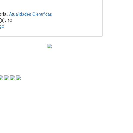
ria:
Atualidades Científicas
s):
18
igo