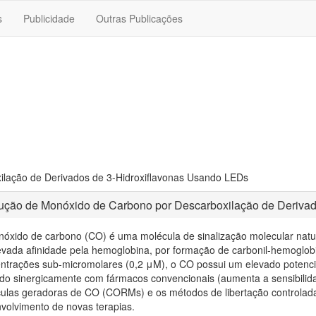
s
Publicidade
Outras Publicações
lação de Derivados de 3-Hidroxiflavonas Usando LEDs
ução de Monóxido de Carbono por Descarboxilação de Derivad
óxido de carbono (CO) é uma molécula de sinalização molecular natur
evada afinidade pela hemoglobina, por formação de carbonil-hemoglo
ntrações sub-micromolares (0,2 μM), o CO possui um elevado potencia
do sinergicamente com fármacos convencionais (aumenta a sensibilida
ulas geradoras de CO (CORMs) e os métodos de libertação controlada
volvimento de novas terapias.