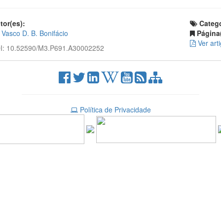
or(es):
Catego
Vasco D. B. Bonifácio
Página(
Ver art
: 10.52590/M3.P691.A30002252
Política de Privacidade